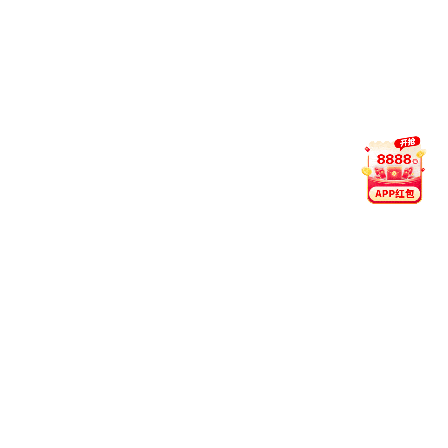
从注册到日常使用，流程清晰、体验顺畅
快速注册，零门槛体验
注册流程简单，新用户几步就能进入平台，宝威官网首页 的操作界面
也很容易上手。
赛事直播不卡顿
无论是高峰时段还是半夜观赛，视频和数据都同步稳定，适合长期关
注体育赛事的朋友。