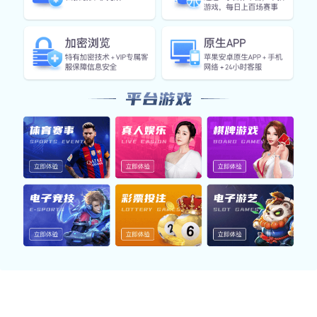
用户真实使用旅程