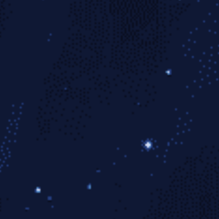
2、年轻球员的发展
近年来，日本足球崛起的重要因素之一就是年轻
轻小将被提拔至国家队，他们展现出的潜力令人
重要的是他们充满激情，对赢得比赛渴望强烈。
表现突出，为国家队注入了新鲜血液。
此外，森保一非常注重年轻球员与老将之间的融
辈学习，同时也希望老将们能够传授自己的经验
球队的竞争力，并且为未来大赛提供更多可能性
尤其是在世界杯这样的大舞台上，年轻人的勇气
果。因此，可以预见的是，在接下来的比赛中，
功的重要砝码。