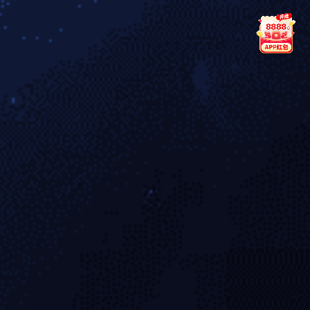
近年来，日本国内对足球运动投入越来越
各界人士的大力支持。在这样的背景下，作
国人的期待与梦想。而这一点在近期国际赛
万计粉丝为他们加油助威。
持。他们不仅报道比赛情况，还深入挖掘背
种正面的舆论环境无疑为球队增添了动力，
誉感，因此即便是在面临压力的时候，全体
景下成长出来的人才，自然能够更加坦然地
佳状态。