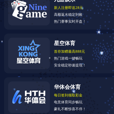
立即下载宝威官网首页APP
首页
/
体育焦点
/ 正文