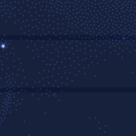
在国际足球舞台上，日本队一直以其顽强的拼搏
的带领下，这支球队更是展现出了巨大的潜力，
讨日本队在森保一指挥下的前景，包括球队的战
迷与社会支持。通过这些方面的分析，我们可以