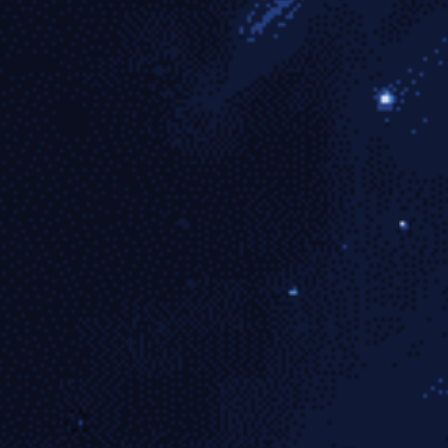
森保一带领日本队冲击世界
杯黑马传奇你对他们的前景
怎么看