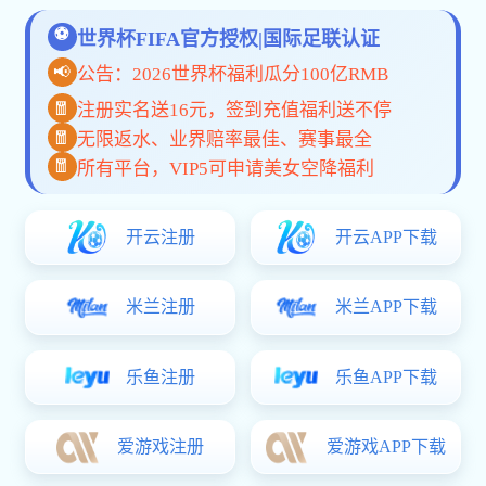
首页
/
体育焦点
/ 正文