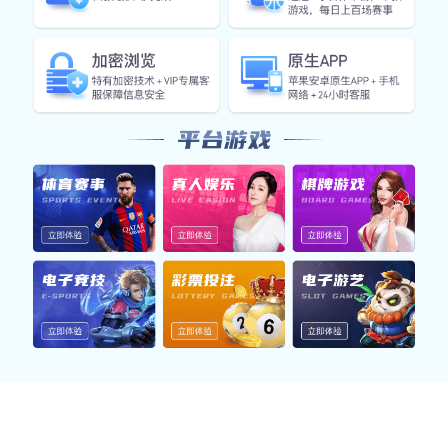
值得注意的是，波耶特对外部压力也表现得相当坦
然。他表示，即使面对外界质疑与批评，他依旧坚持
自己的执教理念，相信时间会证明他的选择是正确
的。这种坚定不移的态度也感染了队内球员，为他们
注入了积极向上的能量。
2、缺乏男子汉气概的问题
波耶特提到热刺缺乏男子汉气概，这一说法引发了不
少讨论。所谓“男子汉气概”，不仅仅是身体上的强
壮，更重要的是心理素质与拼搏精神。很多情况下，
比赛中的关键时刻需要球员们展现出勇敢与果断，但
目前热刺在这方面似乎存在不足。
为了弥补这种不足，波耶特强调必须提升团队士气。