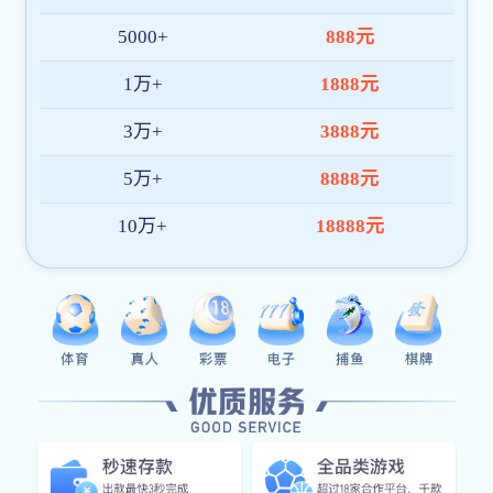
方面深入探讨这一话题，旨在全面理解波耶特在热刺
所面临的挑战及其潜力。
1、波耶特的自信来源
波耶特作为一名经验丰富的教练，他曾执教过多支球
队并取得了一定成就。在担任热刺主教练后，他对自
身能力充满信心，这不仅是源于他过往成功的经历，
更是因为他对当前阵容深刻理解。他相信，只要给予
适当指导和调整，球队完全有能力摆脱困境。
此外，波耶特还强调了团队合作的重要性，他认为每
位球员都需要找到自己的角色，并为整体目标而努
力。他通过细致入微的数据分析和战术布置，让球员
们重新找回自信，从而增强了他们完成赛季目标的决
心。