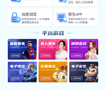
他展现出了作为一名优秀后卫应有的视野和篮球智
商。
综上所述，梅尔顿不仅依靠个人技术取得得分，还通
过影响比赛节奏和团队协作来提升整体攻击力，其卓
越表现成为了球队获胜的重要组成部分。
2、三分球命中率提升
三分球作为现代篮球不可或缺的一部分，其重要性日
益凸显。在本场比赛中，梅尔顿充分发挥了这一点，
以其稳定且高效的三分球投射令对手束手无策。他不
仅具备一定距离外线投射能力，而且能在紧张局势下
保持冷静，这对于提升整个团队士气起到了至关重要
的作用。