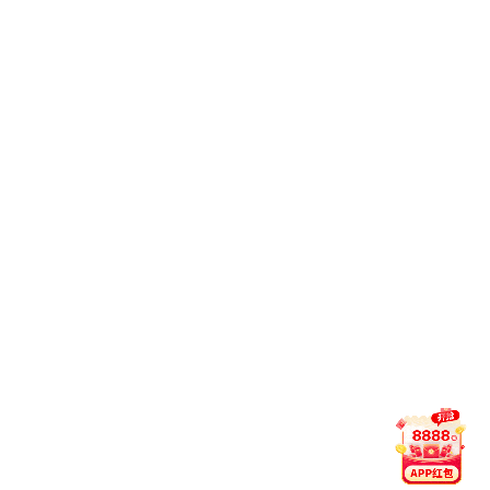
一时间回到防守位置，全力以赴地保护篮筐。这种态
度激励着身边每一个队员，让他们意识到只要努力，
就一定能有所收获。
此外，在一些关键时刻，当全队面临困难的时候，是
梅尔顿挺身而出，通过连续得分来鼓舞士气。他用实
际行动证明了自己的领袖气质，让其他队员愿意跟随
他的脚步。这样的影响力往往超越单纯的数据统计，
而是体现在团队合作与信任之上。
正因如此，业内人士普遍认为，一个优秀运动员所带
来的不只是数据，还有那种潜移默化间改变整个团队
氛围与斗志的方法。而这正是梅尔顿所展现出的巨大
价值所在。
4、整体战术执行