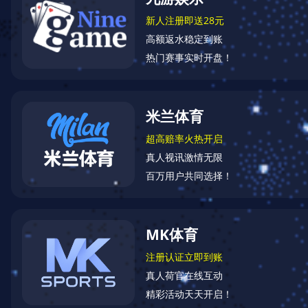
立即下载宝威官网首页APP
首页
/
体育焦点
/ 正文