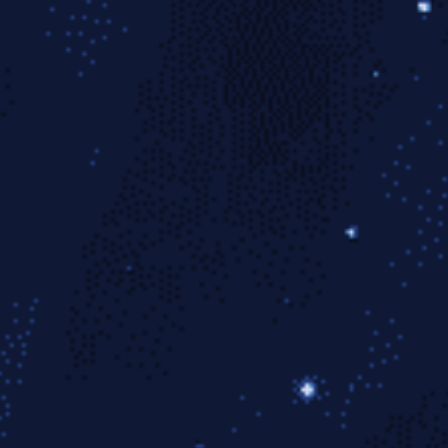
的季后赛经历，多次带领球队逆袭成功，而杜兰
键时刻如何掌控比赛仍然值得观察。因此，从近
2、历史交锋纪录分析
当提到詹姆斯与杜兰特之间的历史交锋记录时，
阔的篮球画卷。从数据上看，两人在常规赛和季
决定成败。在季后赛阶段，每一次碰撞都是一场
次凭借个人能力帮助球队逆转局势。
例如，在2012年NBA总决赛期间，年轻时候的
霆，如今两人的身份已经发生变化，但那段记忆
两人各有胜负，各自在不同背景下展示出超凡实
对于关键时刻把握机会方面，老詹显然更为成熟
值得注意的是，每当两人相遇，总会成为媒体聚