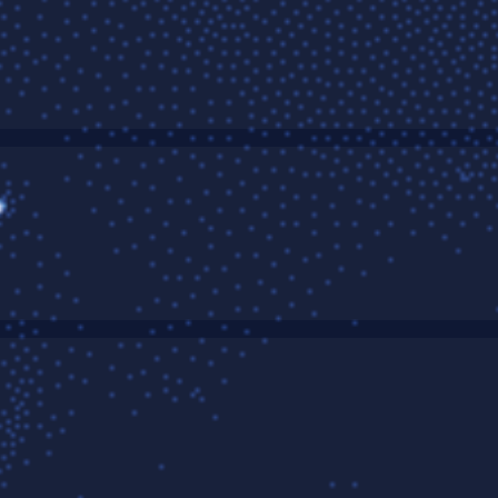
在NBA季后赛的舞台上，明星球员的对决总是备
与凯文·杜兰特之间的较量更是引发了众多球迷和
的两位球员，他们的对抗不仅关乎个人荣誉，也
战中，前NBA球员肯德尔·帕金斯表示倾向于老