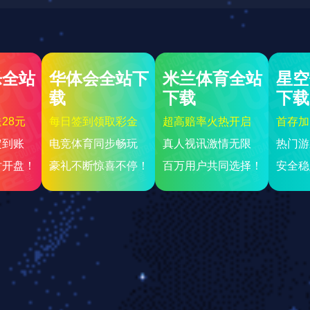
对决双方近期状态、历史交锋纪录、战术安排及
詹在这场季后赛首轮对决中的胜算。
1、对决双方近期状态
在进入季后赛之前，詹姆斯和杜兰特都经历了一
席了一段时间，但复出后状态逐渐回暖。他在场
展现出了良好的组织能力，为球队创造了更多机
场上能够迅速适应任何战术并发挥自己的得分天
能会影响他的整体发挥。
从最近几场比赛来看，詹姆斯展现出了强烈的求
充满激情，并且不断激励队友。在面对压力时，
特虽然技术全面，但由于受到伤病影响，其体能
使得两位超级巨星在状态上的差距变得明显。
此外，在季后赛这样的高强度环境中，经验也是