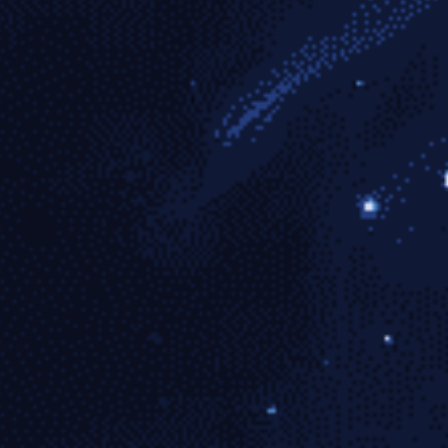
季后赛首轮詹姆斯与杜兰特
对决帕金斯倾向老詹胜出分
析