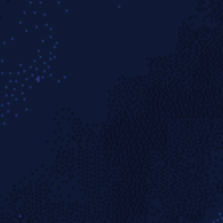
特虽然同样身经百战，但相比之下，他在关
期状态来看，老詹似乎占据了一定优势。
两人之间无数次精彩对抗构成了一幅波澜壮
后赛中的交手记录都非常接近，但细节往往
心灵与技艺的较量，而历届赛事中，老詹多
詹姆斯曾率领热火击败凯文·杜兰特所在的雷
依然深刻。此外，在过去几年的季后赛里，
力。虽然杜兰特同样具有很强竞争力，但是
。
焦的话题。数据显示，在关键时刻（如最后