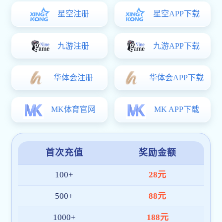
2026-07-07 05:01
49 次阅读
麦克丹尼尔斯盛赞文班亚马或为最强防守
者称号的有力竞争者
近期，NBA球员麦克丹尼尔斯对新秀文班亚马的防守
能力表示高度赞赏，认为他可能成为最强防守者称号
的有力竞争者。文班亚马以其独特的身高和灵活性，
在场上展现出非凡的防守潜力，吸引了众多专家和球
迷的关注。他的到来不仅给球队注入了新的活力，也
在联盟中掀起了一阵讨论热潮。本文将从四个方面深
入探讨麦克丹尼尔斯对文班亚马的评价及其背后的意