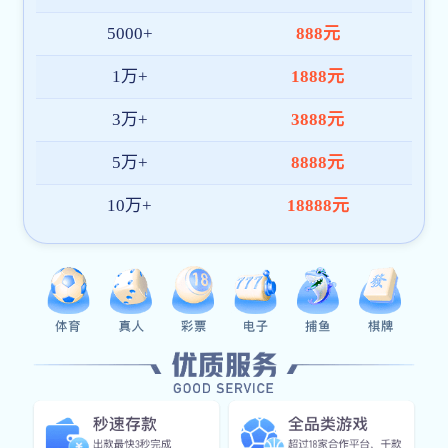
义，包括文班亚马的身体素质、技术特点、影响力以
及未来的发展前景。
1、卓越的身体素质
文班亚马是一位身高达到2.21米的年轻球员，这一身
高在篮球界中无疑是一个巨大的优势。他不仅拥有超
长的臂展，还具备良好的运动能力，使得他在防守端
能够覆盖更广泛的区域。这种身体条件使得他在面对
对手进攻时，能够有效地干扰投篮和传球。
此外，他敏捷而灵活的脚步也让他能够迅速移动，以
适应不同类型攻击者的节奏。从侧翼突袭到内线防
守，他都能游刃有余，这是许多同龄球员所无法比拟
的。这样的身体素质为他的防守提供了坚实基础，使
得他在比赛中形成威慑力。